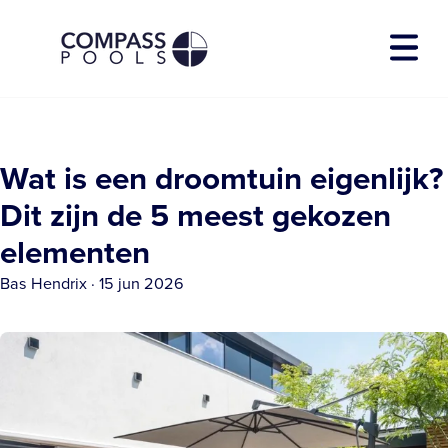
Zwembadmodellen
Wat is een droomtuin eigenlijk?
Diensten
Over Compass
Dit zijn de 5 meest gekozen
Showtuin
elementen
Contact
Bas Hendrix
·
15 jun 2026
Download E-book