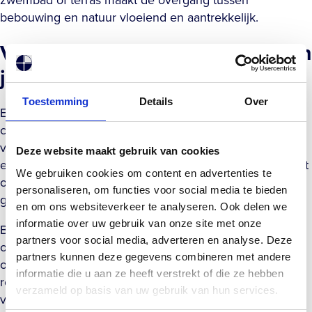
bebouwing en natuur vloeiend en aantrekkelijk.
Van droom naar werkelijkheid in
jouw tuin
Toestemming
Details
Over
Een tuin aanleggen die al deze elementen goed
combineert, vraagt om een doordachte aanpak. De
volgorde van keuzes, de samenhang tussen elementen
Deze website maakt gebruik van cookies
en de kwaliteit van de uitvoering bepalen of het resultaat
We gebruiken cookies om content en advertenties te
ook op de lange termijn goed blijft functioneren en er
personaliseren, om functies voor social media te bieden
goed uitziet.
en om ons websiteverkeer te analyseren. Ook delen we
informatie over uw gebruik van onze site met onze
Begin met de elementen die de meeste invloed hebben
partners voor social media, adverteren en analyse. Deze
op de indeling van je tuin, zoals een zwembad of een
partners kunnen deze gegevens combineren met andere
overkapping. Die bepalen de structuur waaromheen de
informatie die u aan ze heeft verstrekt of die ze hebben
rest wordt opgebouwd. Werk daarna de details uit:
verzameld op basis van uw gebruik van hun services.
verlichting, beplanting, meubilair. Zo voorkom je dat je