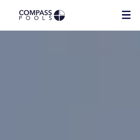
Zwembadmodellen
Diensten
Over Compass
Showtuin
Contact
Download E-book