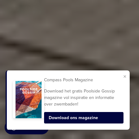
×
Compass Pools Magazine
Download het gratis Poolside Gossip
magazine vol inspiratie en informatie
over zwembaden!
Download ons magazine
DIRECT BELLEN