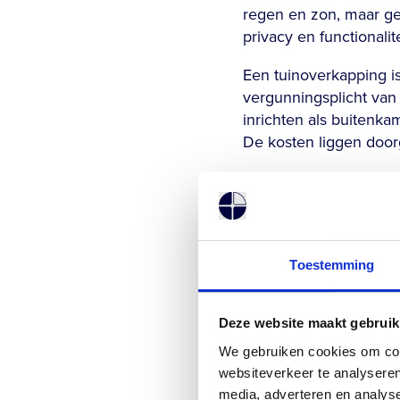
regen en zon, maar gee
privacy en functionalite
Een tuinoverkapping is
vergunningsplicht van 
inrichten als buitenka
De kosten liggen doorg
Een poolhouse biedt m
privacy, ruimte voor o
serieus investeert i
gebruikswaarde op de 
Toestemming
volwaardig alternatief.
Hoeveel kos
Deze website maakt gebruik
We gebruiken cookies om cont
De prijs van een poolh
websiteverkeer te analyseren
eenvoudige houten cons
media, adverteren en analys