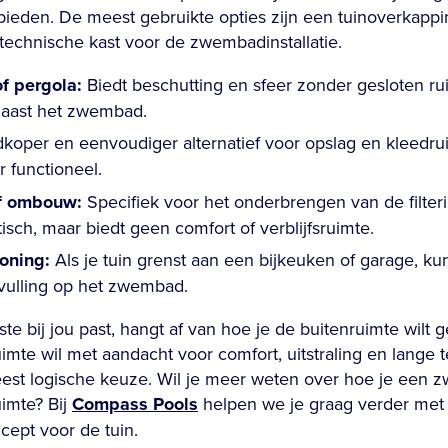
 bieden. De meest gebruikte opties zijn een tuinoverkapp
 technische kast voor de zwembadinstallatie.
f pergola:
Biedt beschutting en sfeer zonder gesloten rui
naast het zwembad.
oper en eenvoudiger alternatief voor opslag en kleedru
r functioneel.
of ombouw:
Specifiek voor het onderbrengen van de filteri
sch, maar biedt geen comfort of verblijfsruimte.
oning:
Als je tuin grenst aan een bijkeuken of garage, kun
nvulling op het zwembad.
ste bij jou past, hangt af van hoe je de buitenruimte wilt 
mte wil met aandacht voor comfort, uitstraling en lange t
st logische keuze. Wil je meer weten over hoe je een z
imte? Bij
Compass Pools
helpen we je graag verder met 
cept voor de tuin.