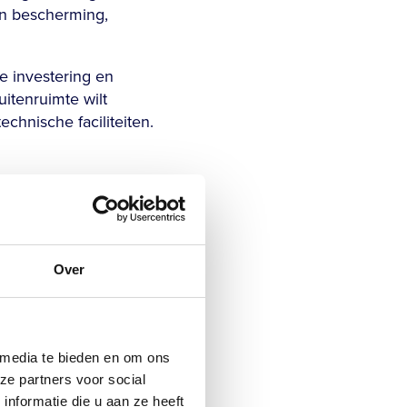
an bescherming,
de investering en
itenruimte wilt
chnische faciliteiten.
te richten. Je hebt
 te voegen. Voor wie
en poolhouse meer
ing dan een
Over
ederland?
 media te bieden en om ons
erdere factoren. Een
ze partners voor social
 al snel bij enkele
nformatie die u aan ze heeft