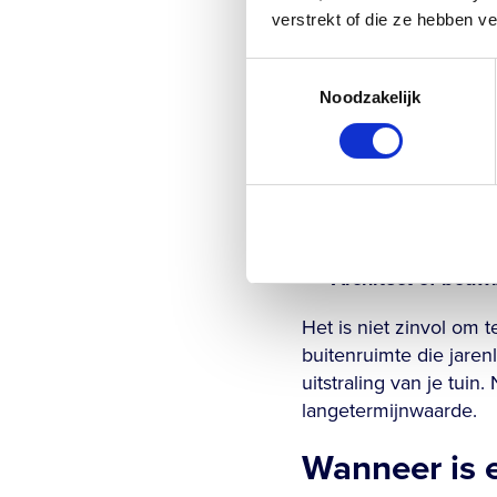
tienduizenden euro’s.
verstrekt of die ze hebben v
materiaalgebruik kan 
Toestemmingsselectie
De belangrijkste factor
Noodzakelijk
Afmetingen en vl
Materiaalgebruik
,
Afwerking en insta
Ondergrond en fu
Architect of bouwb
Het is niet zinvol om 
buitenruimte die jare
uitstraling van je tuin
langetermijnwaarde.
Wanneer is 