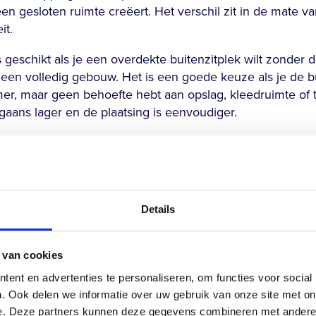
n gesloten ruimte creëert. Het verschil zit in de mate v
it.
 geschikt als je een overdekte buitenzitplek wilt zonder 
een volledig gebouw. Het is een goede keuze als je de bu
mer, maar geen behoefte hebt aan opslag, kleedruimte of te
aans lager en de plaatsing is eenvoudiger.
eer mogelijkheden om de buitenruimte op hoog niveau in 
pslag en de mogelijkheid om comfortabele faciliteiten toe
n een compleet buitenleven rondom een zwembad, biedt e
lange termijn. Een tuinoverkapping is eerder een aanvull
Details
t een poolhouse gemiddeld in N
 van cookies
ent en advertenties te personaliseren, om functies voor social
ouse in Nederland varieert sterk en is afhankelijk van me
. Ook delen we informatie over uw gebruik van onze site met on
tructie van circa twaalf tot twintig vierkante meter begint
e. Deze partners kunnen deze gegevens combineren met andere i