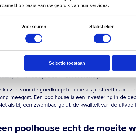
 Een volledig afgewerkt poolhouse met sanitair, verwarm
erzameld op basis van uw gebruik van hun services.
oplopen tot een veelvoud daarvan.
en die de prijs bepalen zijn:
Voorkeuren
Statistieken
oeroppervlakte
van het gebouw
 zoals hout, staal, beton of aluminium
llaties
, waaronder sanitair, verwarming en elektra
Selectie toestaan
ndering
, afhankelijk van de bodemgesteldheid van je tuin
edrijf
en de complexiteit van het ontwerp
te kiezen voor de goedkoopste optie als je streeft naar e
nlang meegaat. Een poolhouse is een investering in de g
. Net als bij een zwembad geldt: de kwaliteit van de uitvoe
een poolhouse echt de moeite 