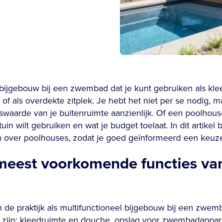
bijgebouw bij een zwembad dat je kunt gebruiken als kle
f als overdekte zitplek. Je hebt het niet per se nodig, m
swaarde van je buitenruimte aanzienlijk. Of een poolhous
 tuin wilt gebruiken en wat je budget toelaat. In dit artik
n over poolhouses, zodat je goed geïnformeerd een keuz
 meest voorkomende functies va
n de praktijk als multifunctioneel bijgebouw bij een zwe
zijn: kleedruimte en douche, opslag voor zwembadappara