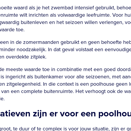
oeite waard als je het zwembad intensief gebruikt, behoe
enruimte wilt inrichten als volwaardige leefruimte. Voor h
gwaardig buitenleven en het seizoen willen verlengen, v
waarde toe.
leen in de zomermaanden gebruikt en geen behoefte hebt a
minder noodzakelijk. In dat geval volstaat een eenvoudi
n overdekte zitplek.
de meeste waarde toe in combinatie met een goed doorda
is ingericht als buitenkamer voor alle seizoenen, met aand
 en zitgelegenheid. In die context is een poolhouse geen
 van een complete buitenruimte. Het verhoogt ook de waa
ie.
atieven zijn er voor een poolho
oot, te duur of te complex is voor jouw situatie, zijn er 