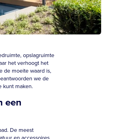
edruimte, opslagruimte
aar het verhoogt het
e de moeite waard is,
el beantwoorden we de
e kunt maken.
n een
mbad. De meest
tuur en accessoires,