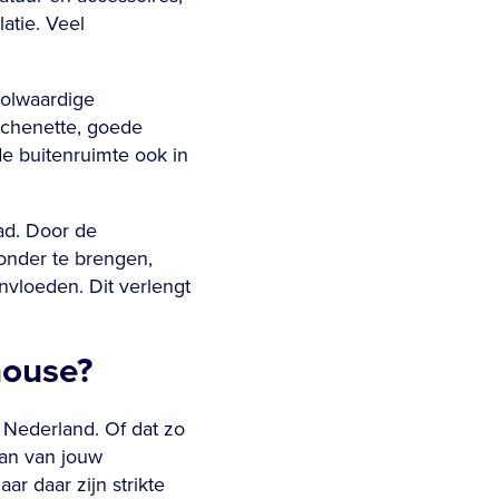
atie. Veel
volwaardige
tchenette, goede
de buitenruimte ook in
ad. Door de
 onder te brengen,
nvloeden. Dit verlengt
house?
 Nederland. Of dat zo
lan van jouw
r daar zijn strikte