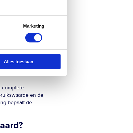
ing en hoogwaardig
Marketing
Alles toestaan
en complete
ebruikswaarde en de
ring bepaalt de
waard?