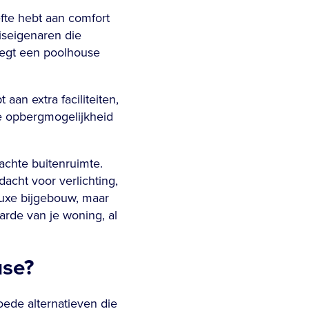
fte hebt aan comfort
uiseigenaren die
oegt een poolhouse
an extra faciliteiten,
ge opbergmogelijkheid
chte buitenruimte.
acht voor verlichting,
 luxe bijgebouw, maar
rde van je woning, al
use?
goede alternatieven die