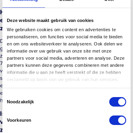
Hoeveel kan ik werkelijk besparen op mijn
energierekening met een goed geïsoleerd
Deze website maakt gebruik van cookies
zwembad?
We gebruiken cookies om content en advertenties te
personaliseren, om functies voor social media te bieden
De besparing hangt af van je huidige situatie, maar een
en om ons websiteverkeer te analyseren. Ook delen we
goed geïsoleerde schaal in combinatie met een
informatie over uw gebruik van onze site met onze
zwembadadekking kan het warmteverlies met 50 tot
partners voor social media, adverteren en analyse. Deze
70% verminderen. Dat betekent dat je
partners kunnen deze gegevens combineren met andere
verwarmingssysteem aanzienlijk minder hoeft bij te
informatie die u aan ze heeft verstrekt of die ze hebben
schakelen, wat zich direct vertaalt in lagere
verzameld op basis van uw gebruik van hun services.
energiekosten. Op jaarbasis kan dit al snel honderden
euro's schelen, afhankelijk van de grootte van je bad en
Toestemmingsselectie
hoe vaak je het gebruikt.
Noodzakelijk
Is een zelfreinigend systeem ook geschikt
voor kleinere zwembaden of is het alleen
Voorkeuren
zinvol bij grote installaties?