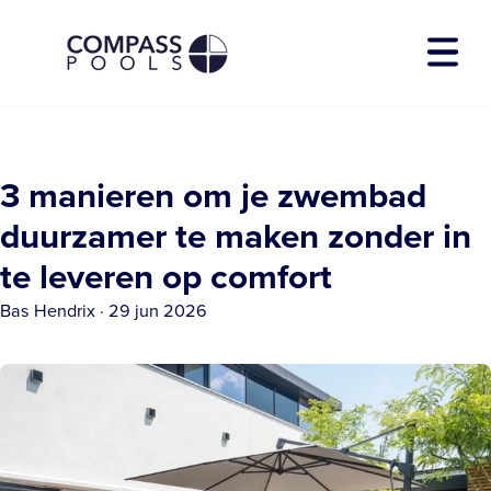
Zwembadmodellen
3 manieren om je zwembad
Diensten
Over Compass
duurzamer te maken zonder in
Showtuin
te leveren op comfort
Contact
Bas Hendrix
·
29 jun 2026
Download E-book