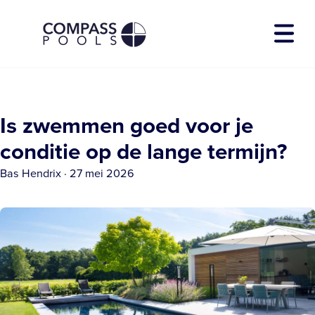
Zwembadmodellen
Is zwemmen goed voor je
Diensten
Over Compass
conditie op de lange termijn?
Showtuin
Bas Hendrix
·
27 mei 2026
Contact
Download E-book