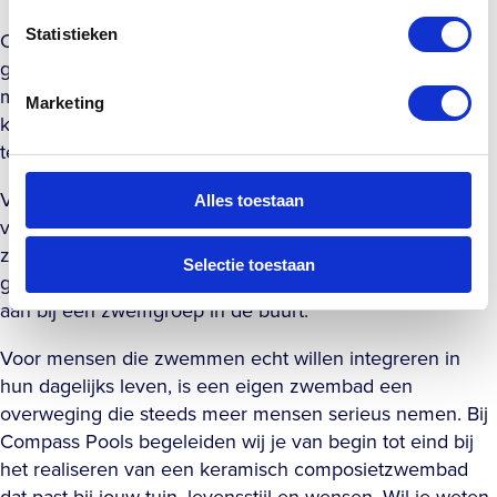
Statistieken
Consistentie bouw je op door klein te beginnen. Stel
geen ambitieuze doelen die je na twee weken al loslaat,
maar kies voor een schema dat je ook op drukke dagen
Marketing
kunt volhouden. Zelfs een korte sessie van 20 minuten
telt mee en houdt de gewoonte levend.
Variatie helpt ook om gemotiveerd te blijven. Wissel
Alles toestaan
verschillende zwemstijlen af, probeer intervaltraining of
zwem op muziek. Sociale motivatie werkt eveneens
Selectie toestaan
goed: zwem samen met een partner of vriend, of sluit je
aan bij een zwemgroep in de buurt.
Voor mensen die zwemmen echt willen integreren in
hun dagelijks leven, is een eigen zwembad een
overweging die steeds meer mensen serieus nemen. Bij
Compass Pools begeleiden wij je van begin tot eind bij
het realiseren van een keramisch composietzwembad
dat past bij jouw tuin, levensstijl en wensen. Wil je weten