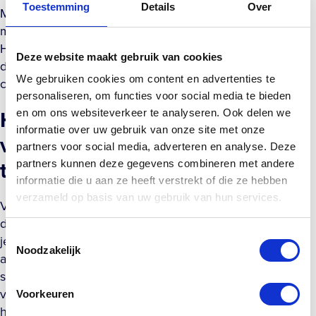
Toestemming
Details
Over
Mensen die op latere leeftijd beginnen met zwemmen,
merken vaak dat ze sneller vooruitgaan dan verwacht.
Het lichaam is veerkrachtiger dan we soms denken, en
Deze website maakt gebruik van cookies
de lage impact van zwemmen maakt het makkelijker om
We gebruiken cookies om content en advertenties te
consistent te blijven zonder overbelasting.
personaliseren, om functies voor social media te bieden
Hoe maak je van zwemmen een
en om ons websiteverkeer te analyseren. Ook delen we
informatie over uw gebruik van onze site met onze
vaste gewoonte voor de lange
partners voor social media, adverteren en analyse. Deze
termijn?
partners kunnen deze gegevens combineren met andere
informatie die u aan ze heeft verstrekt of die ze hebben
verzameld op basis van uw gebruik van hun services.
Van zwemmen een vaste gewoonte maken lukt het best
door het laagdrempelig te houden en het in te passen in
Toestemmingsselectie
je bestaande routine. Plan vaste zwemmomenten in je
Noodzakelijk
agenda, kies een locatie die makkelijk bereikbaar is en
stel realistische doelen. Een zwembad in je eigen tuin
verlaagt de drempel nog verder, omdat je geen reistijd
Voorkeuren
hebt en op elk moment kunt gaan zwemmen.