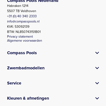
Compass Pools Nederland
Habraken 1214
5507 TB Veldhoven
+31 (0) 40 340 2333
info@compasspools.nl
KVK: 53092139
BTW: NL850743151B01
Privacy statement
Algemene voorwaarden
Compass Pools
Over Compass
Contact
Composiet zwembad
Prefab zwembad
Zwembadbouwer
Kwaliteitsgarantie
Zwembad laten bouwen
Verkooppunten
Vacatures
Nieuws
Downloads
Poolside gossip
E-book
Blog
Zwembadmodellen
Plunge pool serie
Aqua nova serie
Lido serie
XL-Lounger serie
X-Trainer serie
Briliant serie
Fun serie
Fast Lane serie
Classic Serie
Zwemvijver
Service
Zwembadonderhoud en -service
Kleuren & afmetingen
Zwembad kleuren
Zwembad afmetingen