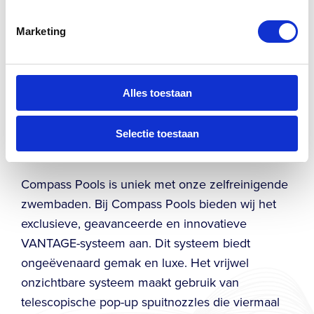
Duurzaamheid:
Efficiënte
waterbehandeling en een verminderd
Marketing
gebruik van chemicaliën dragen bij aan een
duurzamer gebruik van natuurlijke
hulpbronnen.
Alles toestaan
Waarom kiezen voor Compass
Selectie toestaan
Pools?
Compass Pools is uniek met onze zelfreinigende
zwembaden. Bij Compass Pools bieden wij het
exclusieve, geavanceerde en innovatieve
VANTAGE-systeem aan. Dit systeem biedt
ongeëvenaard gemak en luxe. Het vrijwel
onzichtbare systeem maakt gebruik van
telescopische pop-up spuitnozzles die viermaal