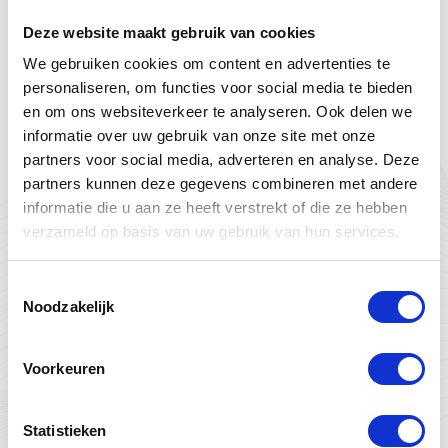
Het kiezen voor een zelfreinigend zwembad
Deze website maakt gebruik van cookies
biedt tal van voordelen die je zwemervaring
We gebruiken cookies om content en advertenties te
aanzienlijk verbeteren.
personaliseren, om functies voor social media te bieden
en om ons websiteverkeer te analyseren. Ook delen we
Tijdbesparing:
Je hoeft minder tijd te
informatie over uw gebruik van onze site met onze
besteden aan het schoonmaken van het
partners voor social media, adverteren en analyse. Deze
zwembad, waardoor je meer tijd hebt om
partners kunnen deze gegevens combineren met andere
ervan te genieten.
informatie die u aan ze heeft verstrekt of die ze hebben
Kostenbesparing:
Ondanks een hogere
verzameld op basis van uw gebruik van hun services.
initiële investering, bespaar je op de lange
Toestemmingsselectie
termijn op onderhouds- en chemische
Noodzakelijk
kosten.
Gezonder zwemwater:
Door de continue
Voorkeuren
circulatie en filtratie heb je gezonder
zwemwater doordat bacteriën en algen
minder kans krijgen om te groeien.
Statistieken