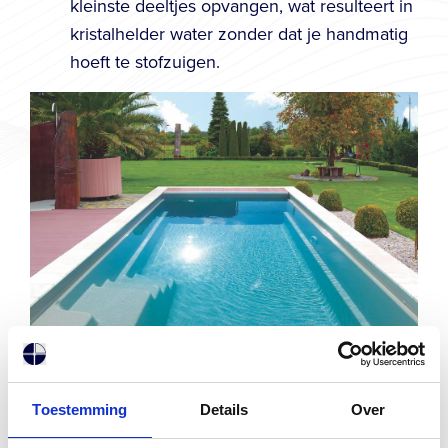
kleinste deeltjes opvangen, wat resulteert in
kristalhelder water zonder dat je handmatig
hoeft te stofzuigen.
Voordelen van een zelfreinigend
Toestemming
Details
Over
zwembad