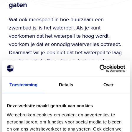
gaten
Wat ook meespeelt in hoe duurzaam een
zwembad is, is het waterpeil. Als je kunt
voorkomen dat het waterpeil te hoog wordt,
voorkom je dat er onnodig waterverlies optreedt.
Daarnaast wil je ook niet dat het waterpeil te laag
wordt omdat de filter of zwembadpomp dan
harder moet werken en dus meer verbruikt. Door
regelmatig de waterstand te controleren en waar
nodig aan te passen, kun je verspilling
Toestemming
Details
Over
minimaliseren en efficiëntie maximaliseren wat
bijdraagt aan een duurzaam zwembad.
Deze website maakt gebruik van cookies
We gebruiken cookies om content en advertenties te
Duurzame zwembadverwarming
personaliseren, om functies voor social media te bieden
en om ons websiteverkeer te analyseren. Ook delen we