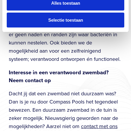
belangrijk om gebruik te maken van
Alles toestaan
verantwoorde onderhoudsproducten. Bij
Compass Pools profiteer je er bovendien van dat
Selectie toestaan
onze zwembaden uit één stuk bestaan, waardoor
er geen naden en randen zijn waar bacteriën in
kunnen nestelen. Ook bieden we de
mogelijkheid aan voor een zelfreinigend
systeem; verantwoord ontworpen én functioneel.
Interesse in een verantwoord zwembad?
Neem contact op
Dacht jij dat een zwembad niet duurzaam was?
Dan is je nu door Compass Pools het tegendeel
bewezen. Een duurzaam zwembad in de tuin is
zeker mogelijk. Nieuwsgierig geworden naar de
mogelijkheden? Aarzel niet om
contact met ons