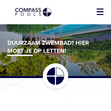
Zwembadmodellen
DUURZAAM ZWEMBAD? HIER
Diensten
MOET JE OP LETTEN!
Over Compass
Showtuin
Contact
Download E-book