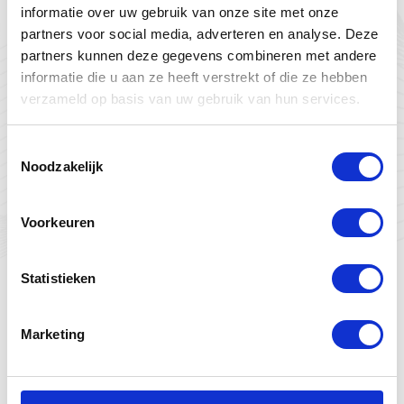
Het
verwarmen van een zwembad
vraagt veel
informatie over uw gebruik van onze site met onze
energie, wat natuurlijk niet duurzaam is. Om dit
partners voor social media, adverteren en analyse. Deze
proces duurzamer te maken zou je kunnen
partners kunnen deze gegevens combineren met andere
kiezen voor een combinatie van zonnepanelen
informatie die u aan ze heeft verstrekt of die ze hebben
verzameld op basis van uw gebruik van hun services.
en een warmtepomp. Op deze manier kan het
energieverbruik aanzienlijk verminderd worden.
Toestemmingsselectie
Daarnaast kun je kiezen voor een
Noodzakelijk
zwembadafdekking
. Hierdoor blijft het
zwembadwater langer warm en hoeft de
Voorkeuren
verwarming minder vaak aan.
Zwembad verantwoord
Statistieken
onderhouden
Marketing
Ook het
onderhoud van een zwembad
heeft
invloed op duurzaamheid. Het is dan ook