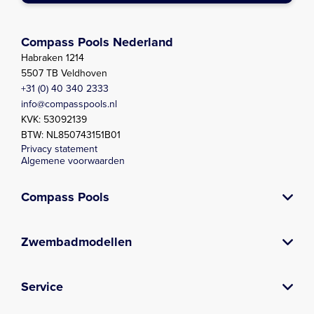
Compass Pools Nederland
Habraken 1214
5507 TB Veldhoven
+31 (0) 40 340 2333
info@compasspools.nl
KVK: 53092139
BTW: NL850743151B01
Privacy statement
Algemene voorwaarden
Compass Pools
Over Compass
Contact
Composiet zwembad
Prefab zwembad
Zwembadbouwer
Kwaliteitsgarantie
Zwembad laten bouwen
Verkooppunten
Vacatures
Nieuws
Downloads
Poolside gossip
E-book
Blog
Zwembadmodellen
Plunge pool serie
Aqua nova serie
Lido serie
XL-Lounger serie
X-Trainer serie
Briliant serie
Fun serie
Fast Lane serie
Classic Serie
Zwemvijver
Service
Zwembadonderhoud en -service