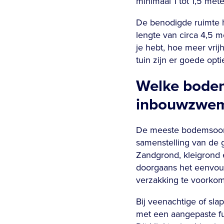
minimaal 1 tot 1,5 met
De benodigde ruimte h
lengte van circa 4,5 m
je hebt, hoe meer vri
tuin zijn er goede opti
Welke bodem
inbouwzwe
De meeste bodemsoort
samenstelling van de 
Zandgrond, kleigrond
doorgaans het eenvou
verzakking te voorko
Bij veenachtige of sl
met een aangepaste fu