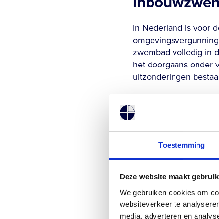
inbouwzwe
In Nederland is voor
omgevingsvergunning n
zwembad volledig in 
het doorgaans onder ve
uitzonderingen bestaa
Woon je in een besch
bestemmingsplanregel
poolhouse boven het zw
in het proces na te ga
Toestemming
Hoe weet je 
zwembad?
Deze website maakt gebruik
We gebruiken cookies om cont
De stabiliteit van de 
websiteverkeer te analyseren
brengt de draagkracht,
media, adverteren en analys