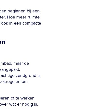
den beginnen bij een
eter. Hoe meer ruimte
ar ook in een compacte
en
embad, maar de
 aangepakt.
achtige zandgrond is
maatregelen om
seren of te werken
ver wat er nodig is.