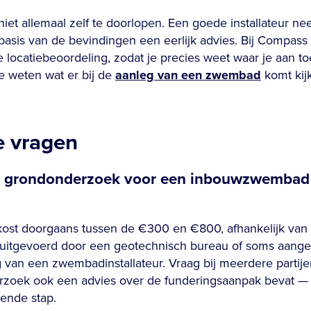
iet allemaal zelf te doorlopen. Een goede installateur ne
 basis van de bevindingen een eerlijk advies. Bij Compas
e locatiebeoordeling, zodat je precies weet waar je aan t
je weten wat er bij de
aanleg van een zwembad
komt kij
e vragen
n grondonderzoek voor een inbouwzwembad e
st doorgaans tussen de €300 en €800, afhankelijk van 
 uitgevoerd door een geotechnisch bureau of soms aang
 van een zwembadinstallateur. Vraag bij meerdere partije
erzoek ook een advies over de funderingsaanpak bevat — 
gende stap.