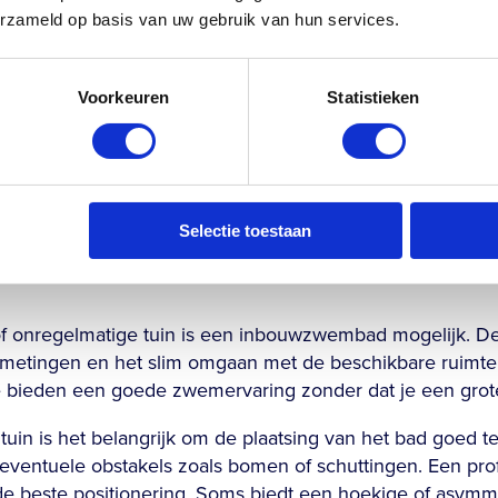
ringsaanpak nodig is. Zonder dit onderzoek werk je op a
erzameld op basis van uw gebruik van hun services.
den.
grond extra aandacht vraagt, zijn onder andere een zacht
Voorkeuren
Statistieken
kkingen in de tuin of een ligging nabij water. In die geval
overbodige luxe, maar een praktische noodzaak. De kost
schoots op tegen de risico’s van een slecht gefundeerd
mbad ook in een kleine of onre
Selectie toestaan
of onregelmatige tuin is een inbouwzwembad mogelijk. De s
afmetingen en het slim omgaan met de beschikbare ruimt
e bieden een goede zwemervaring zonder dat je een grote
tuin is het belangrijk om de plaatsing van het bad goed te 
eventuele obstakels zoals bomen of schuttingen. Een prof
de beste positionering. Soms biedt een hoekige of asymmet