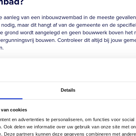
mbad?
 de aanleg van een inbouwzwembad in de meeste gevalle
odig, maar dit hangt af van de gemeente en de specifieke
de grond wordt aangelegd en geen bouwwerk boven het ma
rgunningsvrij bouwen. Controleer dit altijd bij jouw gem
n.
ermd dorpsgezicht, een monumentenpand of een gebied 
s? Dan kunnen er aanvullende eisen gelden. Ook voor e
embad is vrijwel altijd een vergunning vereist. Het is v
an, zodat je geen onnodige vertraging oploopt.
Details
of de ondergrond stabiel genoeg
 van cookies
ent en advertenties te personaliseren, om functies voor social
ondergrond bepaal je door een grondonderzoek te laten ui
. Ook delen we informatie over uw gebruik van onze site met on
 samenstelling en eventuele risico’s van de bodem in kaar
e. Deze partners kunnen deze gegevens combineren met andere i