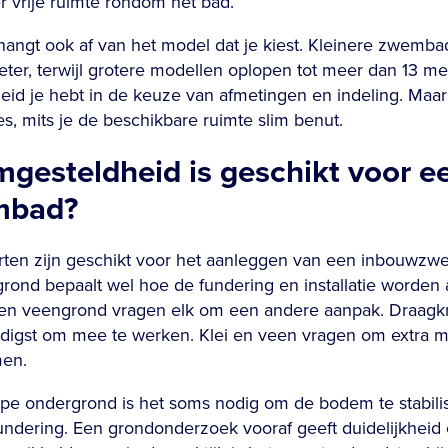
er vrije ruimte rondom het bad.
angt ook af van het model dat je kiest. Kleinere zwemba
eter, terwijl grotere modellen oplopen tot meer dan 13 m
jheid je hebt in de keuze van afmetingen en indeling. Ma
es, mits je de beschikbare ruimte slim benut.
gesteldheid is geschikt voor e
mbad?
en zijn geschikt voor het aanleggen van een inbouwzw
grond bepaalt wel hoe de fundering en installatie worden
 en veengrond vragen elk om een andere aanpak. Draagkr
digst om mee te werken. Klei en veen vragen om extra 
men.
appe ondergrond is het soms nodig om de bodem te stabili
ndering. Een grondonderzoek vooraf geeft duidelijkheid o