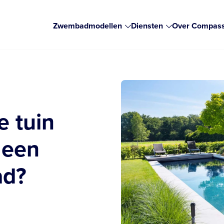
Zwembadmodellen
Diensten
Over Compas
e tuin
 een
ad?