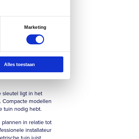
annames, en dat kan
e of veerkrachtige
Marketing
len is een
en van zo’n
 zwembad.
gelmatige
Alles toestaan
leutel ligt in het
e. Compacte modellen
 tuin nodig hebt.
plannen in relatie tot
essionele installateur
rische tuin juist