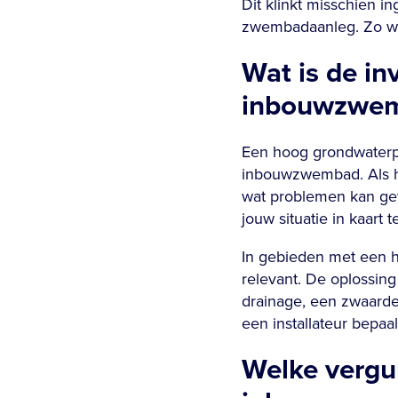
Dit klinkt misschien in
zwembadaanleg. Zo wee
Wat is de i
inbouwzwe
Een hoog grondwaterpe
inbouwzwembad. Als he
wat problemen kan gev
jouw situatie in kaart
In gebieden met een ho
relevant. De oplossin
drainage, een zwaarde
een installateur bepaa
Welke vergu