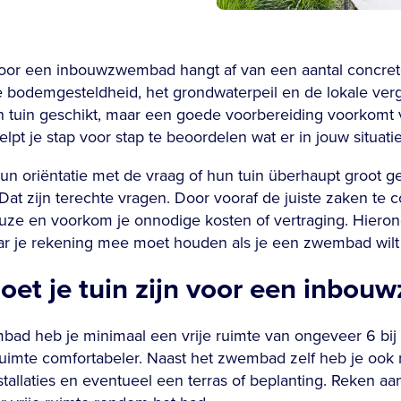
s voor een inbouwzwembad hangt af van een aantal concret
e bodemgesteldheid, het grondwaterpeil en de lokale ver
n tuin geschikt, maar een goede voorbereiding voorkomt v
helpt je stap voor stap te beoordelen wat er in jouw situatie
un oriëntatie met de vraag of hun tuin überhaupt groot g
 Dat zijn terechte vragen. Door vooraf de juiste zaken te 
e en voorkom je onnodige kosten of vertraging. Hierond
aar je rekening mee moet houden als je een zwembad wilt
oet je tuin zijn voor een inbo
d heb je minimaal een vrije ruimte van ongeveer 6 bij 
 ruimte comfortabeler. Naast het zwembad zelf heb je ook
tallaties en eventueel een terras of beplanting. Reken aan