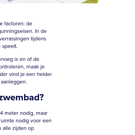
e factoren: de
gunningseisen. In de
errassingen tijdens
 speelt.
enoeg is en of de
controleren, maak je
er vind je een helder
 aanleggen.
uwzwembad?
4 meter nodig, maar
 ruimte nodig voor een
 alle zijden op