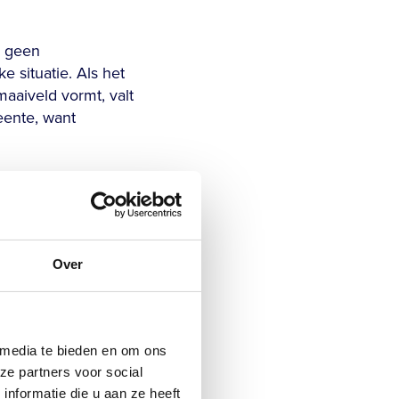
n geen
 situatie. Als het
aiveld vormt, valt
eente, want
met bijzondere
en overkapping of
erstandig om dit vroeg
Over
 is voor een
 media te bieden en om ons
tvoeren. Dit onderzoek
ze partners voor social
t. Op basis hiervan
nformatie die u aan ze heeft