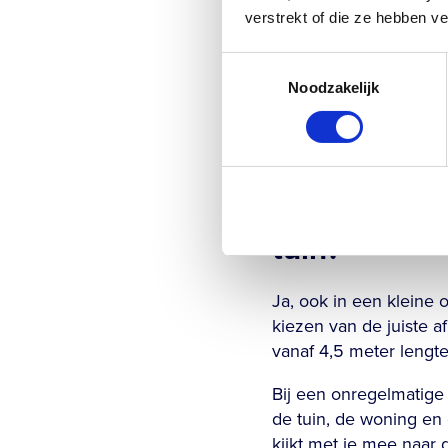
bepaal je welke funde
verstrekt of die ze hebben v
later tot problemen lei
Toestemmingsselectie
Signalen dat de onder
Noodzakelijk
bodem, zichtbare verza
grondonderzoek geen 
onderzoek wegen ruim
Kan een zwe
tuin?
Ja, ook in een kleine 
kiezen van de juiste 
vanaf 4,5 meter lengt
Bij een onregelmatige 
de tuin, de woning en 
kijkt met je mee naar 