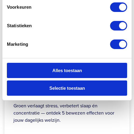
Voorkeuren
Statistieken
Marketing
Alles toestaan
Wat doet groen om je heen met je
Selectie toestaan
gezondheid? Dit zijn de 5 effecten
Groen verlaagt stress, verbetert slaap én
concentratie — ontdek 5 bewezen effecten voor
jouw dagelijks welzijn.