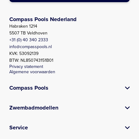
Compass Pools Nederland
Habraken 1214
5507 TB Veldhoven
+31 (0) 40 340 2333
info@compasspools.nl
KVK: 53092139
BTW: NL850743151B01
Privacy statement
Algemene voorwaarden
Compass Pools
Over Compass
Contact
Composiet zwembad
Prefab zwembad
Zwembadbouwer
Kwaliteitsgarantie
Zwembad laten bouwen
Verkooppunten
Vacatures
Nieuws
Downloads
Poolside gossip
E-book
Blog
Zwembadmodellen
Plunge pool serie
Aqua nova serie
Lido serie
XL-Lounger serie
X-Trainer serie
Briliant serie
Fun serie
Fast Lane serie
Classic Serie
Zwemvijver
Service
Zwembadonderhoud en -service