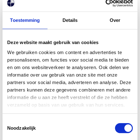
Toestemming
Details
Over
3 dingen die een moderne tuin
anders maakt dan tien jaar geleden
Deze website maakt gebruik van cookies
We gebruiken cookies om content en advertenties te
Buitenkeuken, slimme technologie en zwembad:
personaliseren, om functies voor social media te bieden
zo veranderde de tuin in tien jaar radicaal.
en om ons websiteverkeer te analyseren. Ook delen we
informatie over uw gebruik van onze site met onze
LEES VERDER...
partners voor social media, adverteren en analyse. Deze
partners kunnen deze gegevens combineren met andere
informatie die u aan ze heeft verstrekt of die ze hebben
01 jul 2026
verzameld op basis van uw gebruik van hun services.
Toestemmingsselectie
Noodzakelijk