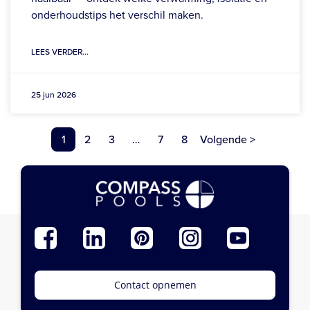
onderhoudstips het verschil maken.
LEES VERDER...
25 jun 2026
Berichten
1
2
3
…
7
8
Volgende >
paginering
Contact opnemen