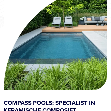
COMPASS POOLS: SPECIALIST IN
KERAMISCHE COMPOSIET
ZWEMBADEN
Bij Compass Pools koop je niet zomaar een zwembad. Je
kiest voor topkwaliteit, strak design en jarenlang