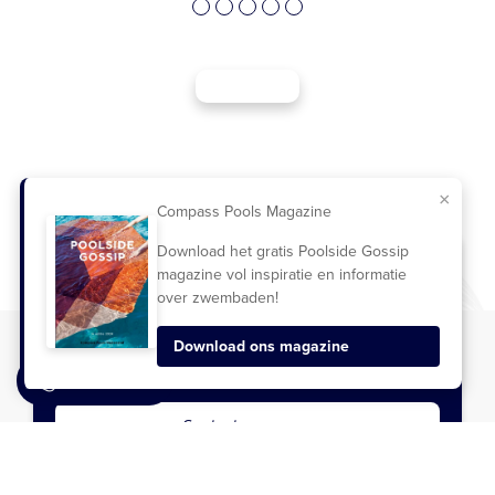
×
Compass Pools Magazine
Download het gratis Poolside Gossip
magazine vol inspiratie en informatie
over zwembaden!
Download ons magazine
DIRECT BELLEN
Contact opnemen
Compass Pools Nederland
Habraken 1214
5507 TB Veldhoven
+31 (0) 40 340 2333
info@compasspools.nl