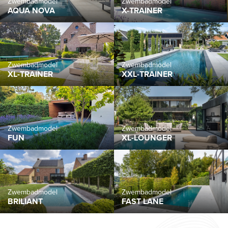
Zwembadmodel
Zwembadmodel
XL-TRAINER
XXL-TRAINER
Zwembadmodel
Zwembadmodel
FUN
XL-LOUNGER
Zwembadmodel
Zwembadmodel
BRILIANT
FAST LANE