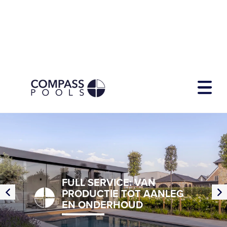
Zwembadmodellen
Diensten
Over Compass
Showtuin
FULL SERVICE: VAN
Contact
PRODUCTIE TOT AANLEG
EN ONDERHOUD
Download E-book
Navigeer snel naar